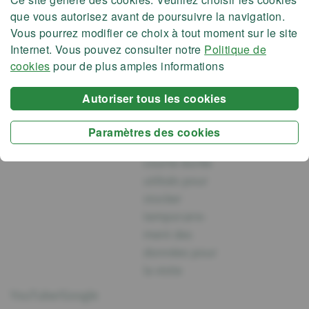
de quelques
que vous autorisez avant de poursuivre la navigation.
détails sur
Vous pourrez modifier ce choix à tout moment sur le site
l’utilisateur
Internet. Vous pouvez consulter notre
Politique de
tels que
cookies
pour de plus amples informations
l’identifiant
unique du
Autoriser tous les cookies
visiteur
Paramètres des cookies
pkses.[hash]
cookies de
30 minutes
courte durée
utilisés pour
stocker
temporaire-
ment des
données pour
la visite
YouTube/Google